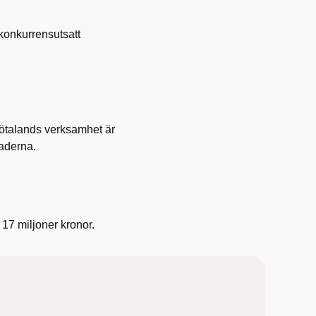
konkurrensutsatt
Götalands verksamhet är
aderna.
 17 miljoner kronor.