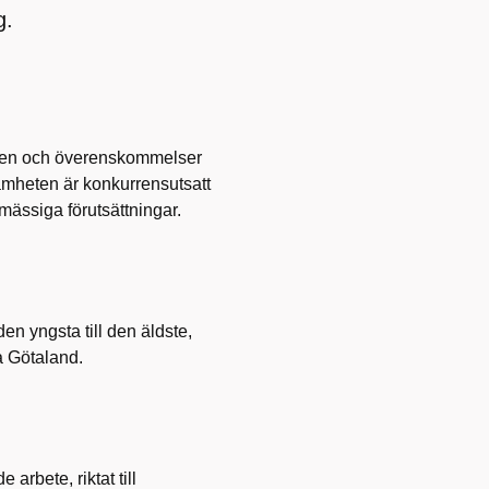
g.
lsen och överenskommelser
mheten är konkurrensutsatt
mässiga förutsättningar.
den yngsta till den äldste,
ra Götaland.
rbete, riktat till