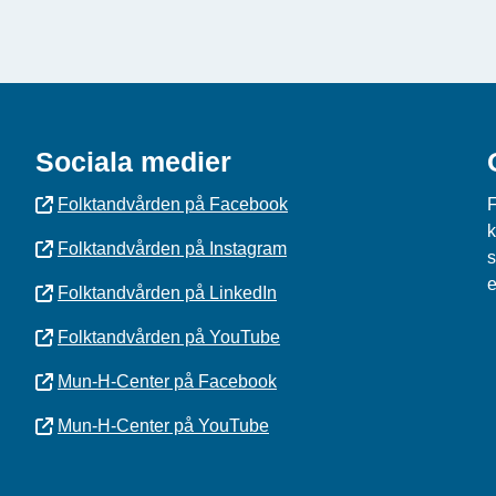
Sociala medier
Folktandvården på Facebook
F
k
Folktandvården på Instagram
s
e
Folktandvården på LinkedIn
Folktandvården på YouTube
Mun-H-Center på Facebook
Mun-H-Center på YouTube