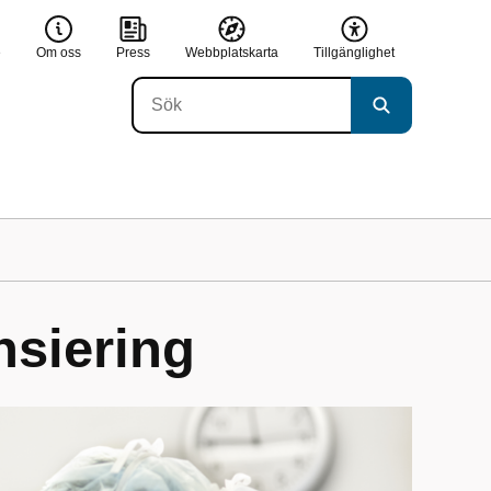
e
Om oss
Press
Webbplatskarta
Tillgänglighet
nsiering