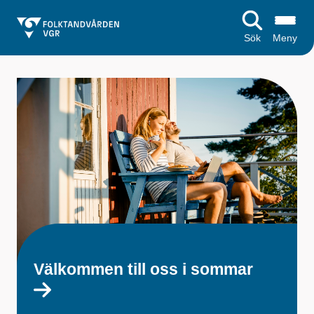
Sök
Meny
S
t
a
r
t
s
i
d
Välkommen till oss i sommar
a