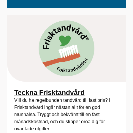
f
ö
r
F
o
l
k
t
a
Teckna Frisktandvård
Vill du ha regelbunden tandvård till fast pris? I
n
Frisktandvård ingår nästan allt för en god
d
munhälsa. Tryggt och bekvämt till en fast
månadskostnad, och du slipper oroa dig för
v
oväntade utgifter.