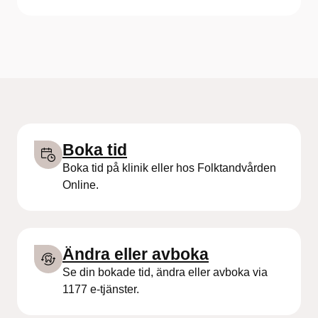
å
r
d
e
n
Boka tid
Boka tid på klinik eller hos Folktandvården
Online.
Ändra eller avboka
Se din bokade tid, ändra eller avboka via
1177 e-tjänster.