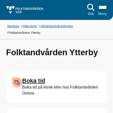
Sök
Meny
Startsida
/
Hitta klinik
/
Allmäntandvårdskliniker
/
Folktandvården Ytterby
Folktandvården Ytterby
Boka tid
Boka tid på klinik eller hos Folktandvården
Online.