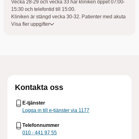
Vecka 28-29 och vecka 33 har kliniken öppet 07:00-
15:30 och telefontid till 15:00.
Kliniken är stängd vecka 30-32. Patienter med akuta
besvär hänvisas till Folktandvården Kongahälla tel.
Visa fler uppgifter
010 - 441 88 70.
Kontakta oss
E-tjänster
Logga in till e-tjänster via 1177
Telefonnummer
010 - 441 97 55