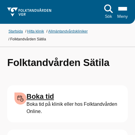
Sök
Meny
Startsida
/
Hitta klinik
/
Allmäntandvårdskliniker
/
Folktandvården Sätila
Folktandvården Sätila
Boka tid
Boka tid på klinik eller hos Folktandvården
Online.