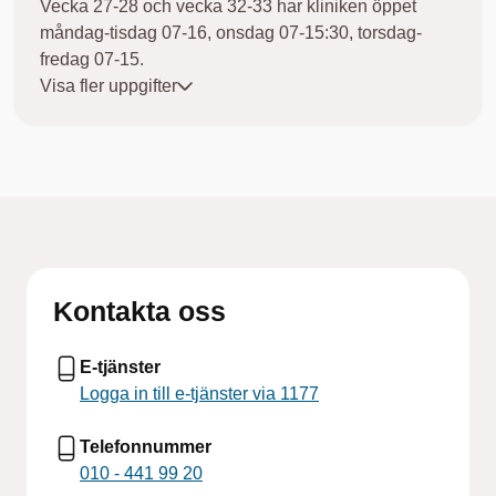
Vecka 27-28 och vecka 32-33 har kliniken öppet
måndag-tisdag 07-16, onsdag 07-15:30, torsdag-
fredag 07-15.
Kliniken har stängt vecka 29-31. Patienter med akuta
Visa fler uppgifter
besvär hänvisas vecka 29-30 till Folktandvården
Bollebygd tel.010 441 80 70 och vecka 31 till
Folktandvården Kinna tel.010 441 87 50.
Vecka 34 har kliniken öppet 07-15:30 på måndagen,
övriga dagar ordinarie öppettider.
Kontakta oss
E-tjänster
Logga in till e-tjänster via 1177
Telefonnummer
010 - 441 99 20