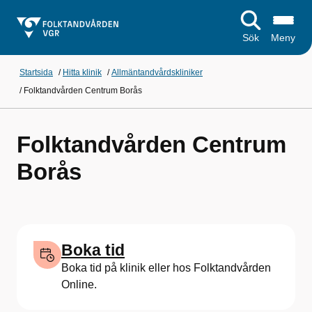
Sök
Meny
Startsida
/
Hitta klinik
/
Allmäntandvårdskliniker
/
Folktandvården Centrum Borås
Folktandvården Centrum
Borås
Boka tid
Boka tid på klinik eller hos Folktandvården
Online.