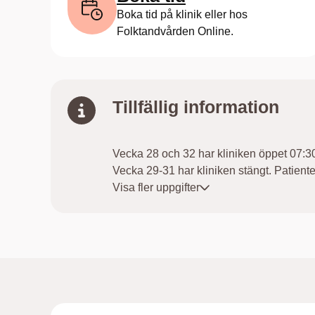
Boka tid på klinik eller hos
Folktandvården Online.
Tillfällig information
Vecka 28 och 32 har kliniken öppet 07:3
Vecka 29-31 har kliniken stängt. Patien
tel.010-4418120 vecka 30 och vecka 31 ti
Visa fler uppgifter