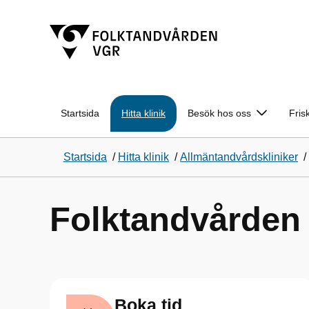
Startsida
Hitta klinik
Besök hos oss
Fris
Startsida
/
Hitta klinik
/
Allmäntandvårdskliniker
/
Folktandvården
Boka tid