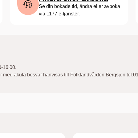
Se din bokade tid, ändra eller avboka
via 1177 e-tjänster.
0-16:00.
ter med akuta besvär hänvisas till Folktandvården Bergsjön tel
ll Folktandvården Partille tel.010-4419290.